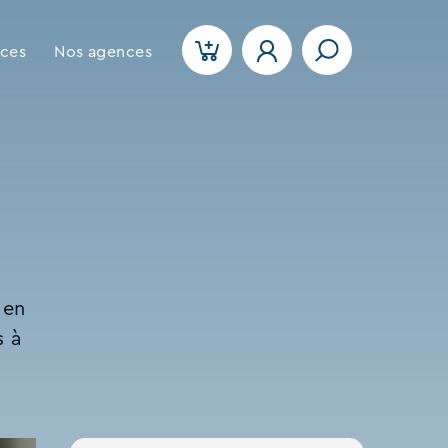
ices
Nos agences
 en
s à