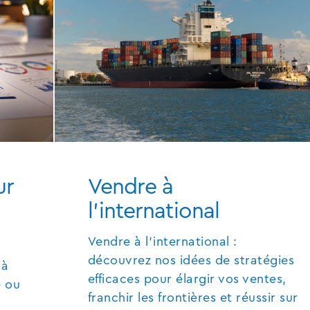
ur
Vendre à
l'international
Vendre à l'international :
découvrez nos idées de stratégies
 à
efficaces pour élargir vos ventes,
é ou
franchir les frontières et réussir sur