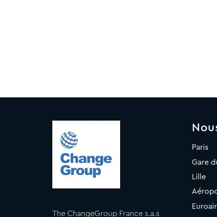
Nou
Paris
Gare d
Lille
Aéropo
Euroai
The ChangeGroup France s.a.s