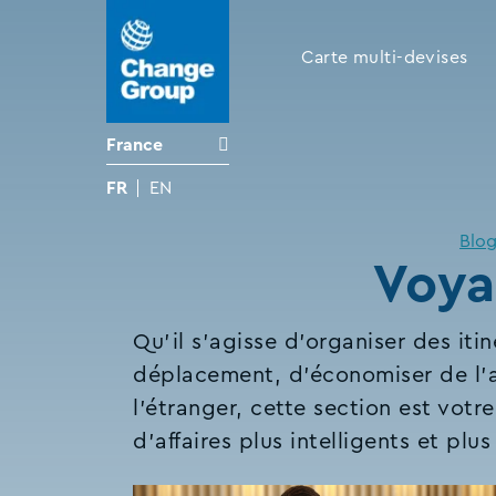
Carte multi-devises
France
FR
EN
Blo
Voya
Qu'il s'agisse d'organiser des iti
déplacement, d'économiser de l'arg
l'étranger, cette section est vot
d'affaires plus intelligents et plus