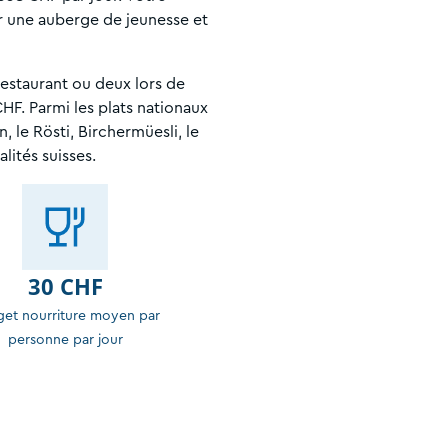
 une auberge de jeunesse et
 restaurant ou deux lors de
HF. Parmi les plats nationaux
 le Rösti, Birchermüesli, le
lités suisses.
30 CHF
et nourriture moyen par
personne par jour