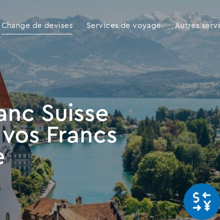
Change de devises
Services de voyage
Autres serv
anc Suisse
 vos Francs
e