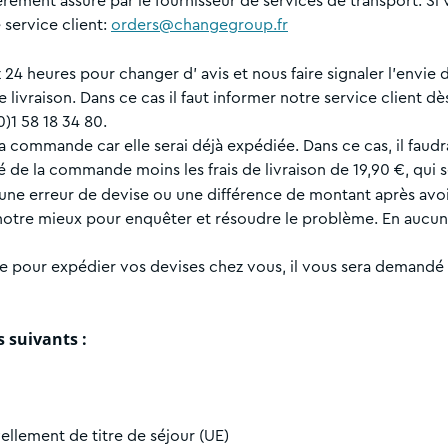
ièrement assuré par le fournisseur de services de transport. 
 service client:
orders@changegroup.fr
 24 heures pour changer d' avis et nous faire signaler l’envie
livraison. Dans ce cas il faut informer notre service client dè
)1 58 18 34 80.
 la commande car elle serai déjà expédiée. Dans ce cas, il fa
té de la commande moins les frais de livraison de 19,90 €, qui 
une erreur de devise ou une différence de montant après avo
tre mieux pour enquêter et résoudre le problème. En aucun c
 de pour expédier vos devises chez vous, il vous sera demandé 
s suivants :
llement de titre de séjour (UE)