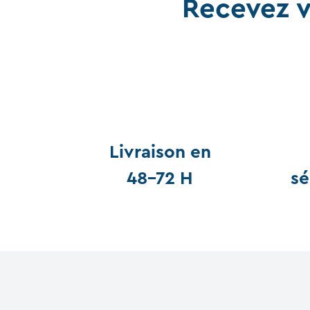
Recevez v
Livraison en
48-72 H
sé