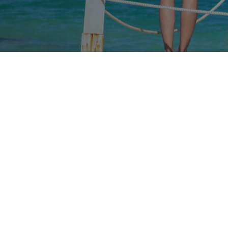
Nos taux
Nos agences
FAQs