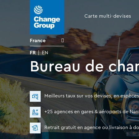
Carte multi-devises
France
FR
EN
Bureau de cha
Meilleurs taux sur vos devises, en espèces 
+25 agences en gares & aéroports de Nant
Retrait gratuit en agence ou livraison à d