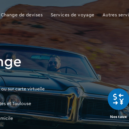
Change de devises
Services de voyage
Autres serv
nge
ou sur carte virtuelle
es et Toulouse
Nos taux
omicile