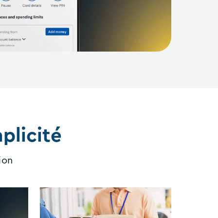
plicité
ion