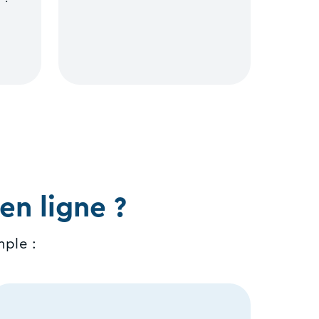
n ligne ?
mple :