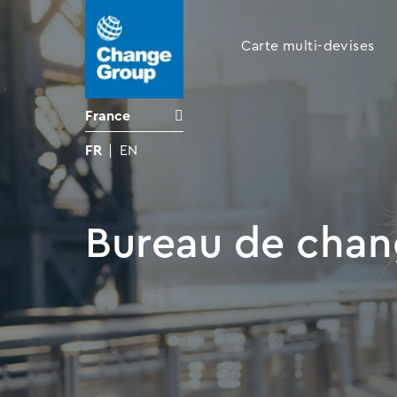
Carte multi-devises
France
FR
EN
Bureau de chan