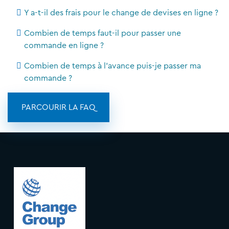
Y a-t-il des frais pour le change de devises en ligne ?
Combien de temps faut-il pour passer une
commande en ligne ?
Combien de temps à l'avance puis-je passer ma
commande ?
PARCOURIR LA FAQ