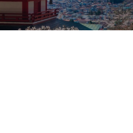
Nos taux
Nos agences
FAQs