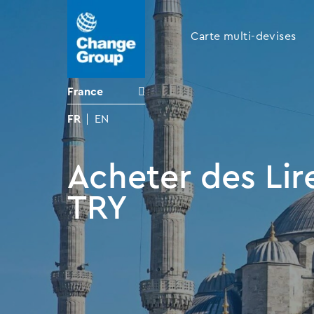
Carte multi-devises
France
FR
EN
Acheter des Lir
TRY