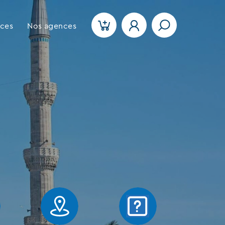
ices
Nos agences