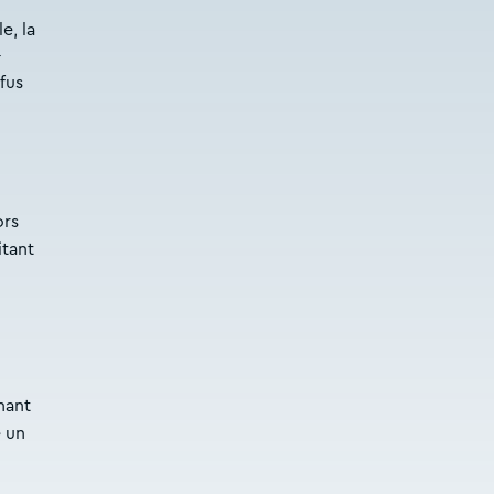
e, la
-
fus
ors
itant
nant
é un