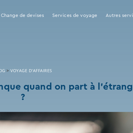
Change de devises
Services de voyage
Autres serv
OG
>
VOYAGE D'AFFAIRES
anque quand on part à l’étrang
?