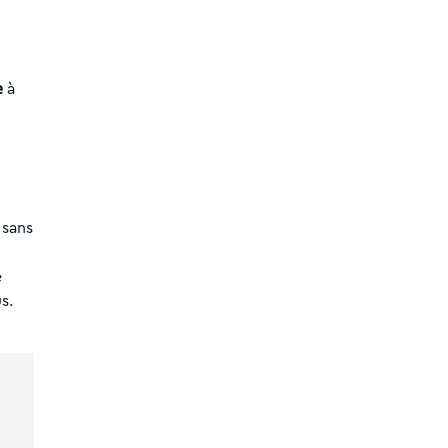
e
à
 sans
e
s.