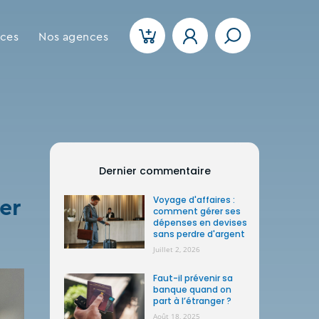
ices
Nos agences
Dernier commentaire
Voyage d'affaires :
er
comment gérer ses
dépenses en devises
sans perdre d'argent
Juillet 2, 2026
Faut-il prévenir sa
banque quand on
part à l’étranger ?
Août 18, 2025