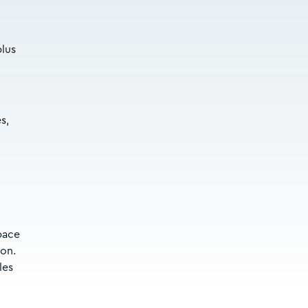
plus
s,
pace
ion.
les