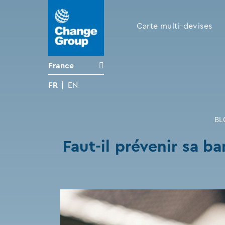
Carte multi-devises
France
FR
EN
BL
Faut-il prévenir sa b