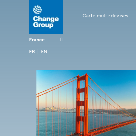
Carte multi-devises
France
FR
EN