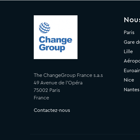
Nou
Paris
Gare d
Lille
Aéropo
Euroai
The ChangeGroup France s.a.s
Nice
49 Avenue de l'Opéra
Nantes
75002 Paris
France
Contactez-nous