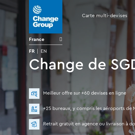
Carte multi-devises
France
FR
EN
Change de SGD
Meilleur offre sur +60 devises en ligne
+25 bureaux, y compris les aéroports de N
Retrait gratuit en agence ou livraison à do