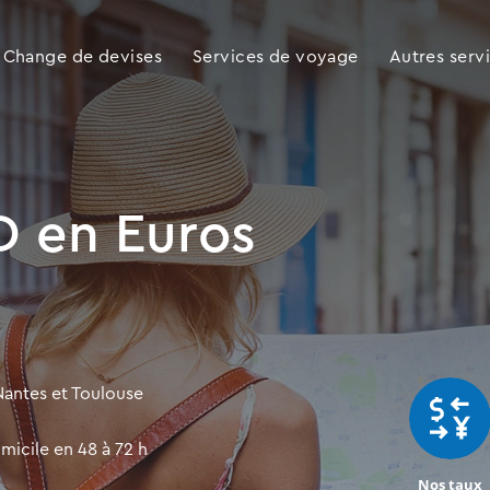
Change de devises
Services de voyage
Autres serv
 en Euros
antes et Toulouse
micile en 48 à 72 h
Nos taux