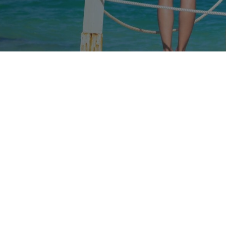
Nos taux
Nos agences
FAQs