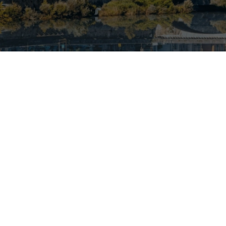
Nos taux
Nos agences
FAQs