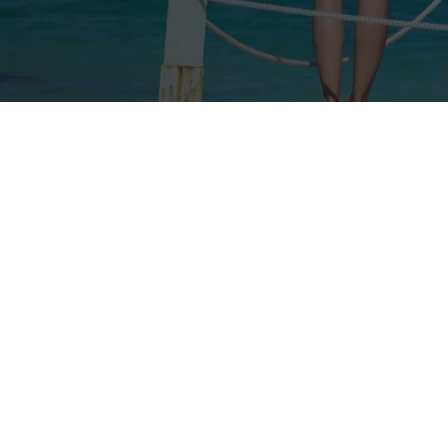
Nos taux
Nos agences
FAQs