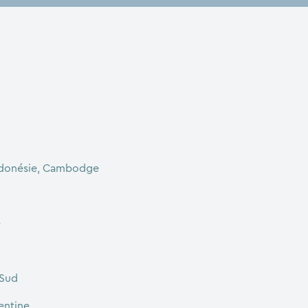
Indonésie, Cambodge
e
 Sud
entine