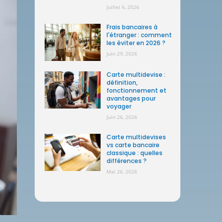
Juillet 6, 2026
Frais bancaires à
l'étranger : comment
les éviter en 2026 ?
Juin 29, 2026
Carte multidevise :
définition,
fonctionnement et
avantages pour
voyager
Juin 26, 2026
Carte multidevises
vs carte bancaire
classique : quelles
différences ?
Mai 26, 2026