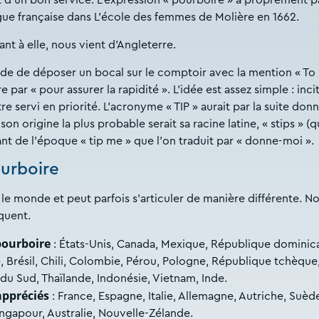
 d’un bon service. L’expression « pourboire » à proprement p
ngue française dans L’école des femmes de Molière en 1662.
t à elle, nous vient d’Angleterre.
ude de déposer un bocal sur le comptoir avec la mention « To
 par « pour assurer la rapidité ». L’idée est assez simple : inci
e servi en priorité. L’acronyme « TIP » aurait par la suite don
on origine la plus probable serait sa racine latine, « stips » (q
ant de l’époque « tip me » que l’on traduit par « donne-moi ».
ourboire
le monde et peut parfois s’articuler de manière différente. N
iquent.
pourboire
: États-Unis, Canada, Mexique, République dominica
 Brésil, Chili, Colombie, Pérou, Pologne, République tchèque
 du Sud, Thaïlande, Indonésie, Vietnam, Inde.
appréciés
: France, Espagne, Italie, Allemagne, Autriche, Suèd
ngapour, Australie, Nouvelle-Zélande.