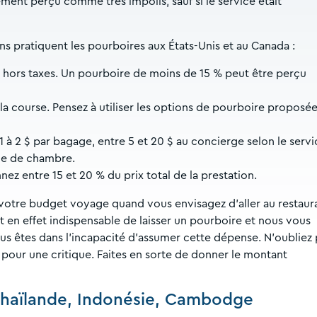
ent perçu comme très impolis, sauf si le service était
ns pratiquent les pourboires aux États-Unis et au Canada :
t hors taxes. Un pourboire de moins de 15 % peut être perçu
e la course. Pensez à utiliser les options de pourboire proposé
 à 2 $ par bagage, entre 5 et 20 $ au concierge selon le servi
mme de chambre.
nnez entre 15 et 20 % du prix total de la prestation.
 votre budget voyage quand vous envisagez d’aller au restaur
st en effet indispensable de laisser un pourboire et nous vous
vous êtes dans l’incapacité d’assumer cette dépense. N’oubliez
 pour une critique. Faites en sorte de donner le montant
Thaïlande, Indonésie, Cambodge