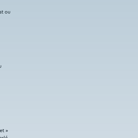
st ou
u
et »