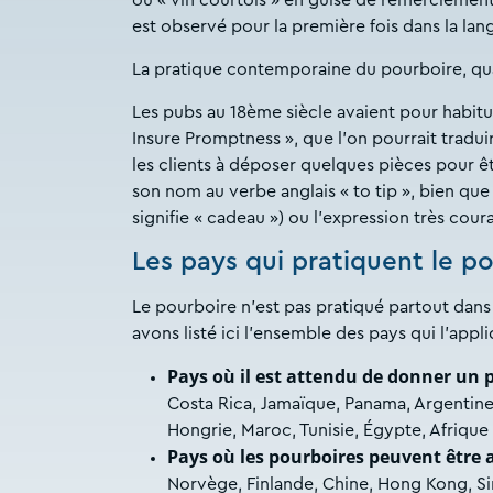
ou « vin courtois » en guise de remerciement
est observé pour la première fois dans la la
La pratique contemporaine du pourboire, quan
Les pubs au 18ème siècle avaient pour habit
Insure Promptness », que l’on pourrait traduire
les clients à déposer quelques pièces pour êtr
son nom au verbe anglais « to tip », bien que s
signifie « cadeau ») ou l’expression très cour
Les pays qui pratiquent le p
Le pourboire n’est pas pratiqué partout dans 
avons listé ici l’ensemble des pays qui l’appl
Pays où il est attendu de donner un 
Costa Rica, Jamaïque, Panama, Argentine,
Hongrie, Maroc, Tunisie, Égypte, Afrique
Pays où les pourboires peuvent être 
Norvège, Finlande, Chine, Hong Kong, Si