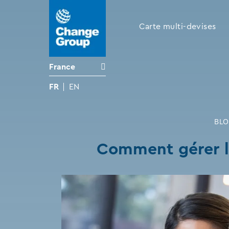
Carte multi-devises
France
FR
EN
BL
Comment gérer le