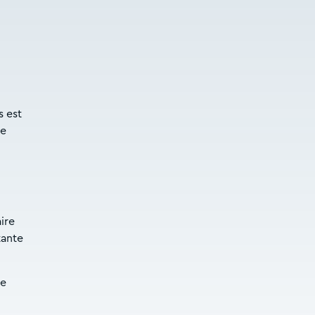
s est
re
ire
tante
ne