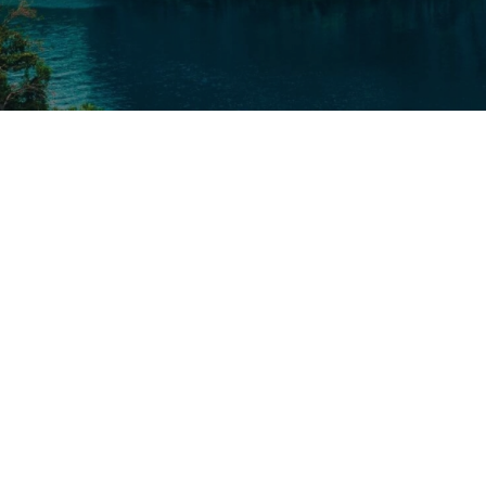
Nos taux
Nos agences
FAQs