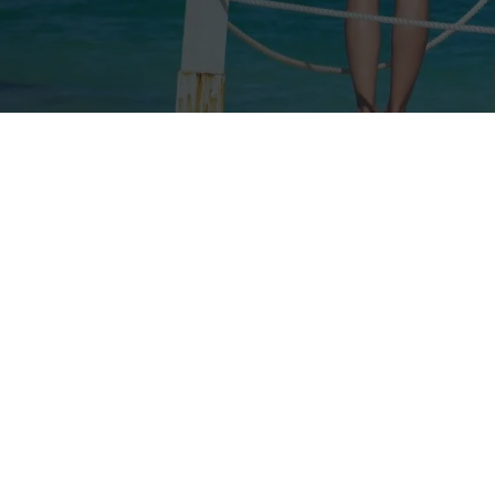
Nos taux
Nos agences
FAQs