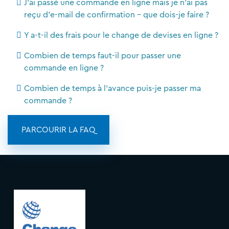
J'ai passé une commande en ligne mais je n'ai pas
reçu d'e-mail de confirmation - que dois-je faire ?
Y a-t-il des frais pour le change de devises en ligne ?
Combien de temps faut-il pour passer une
commande en ligne ?
Combien de temps à l'avance puis-je passer ma
commande ?
PARCOURIR LA FAQ