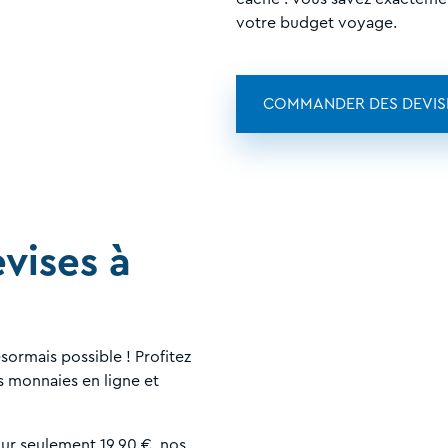
votre budget voyage.
COMMANDER DES DEVIS
evises à
ésormais possible ! Profitez
s monnaies en ligne et
our seulement 19,90 €, nos