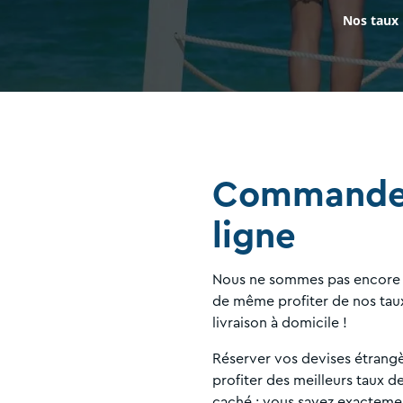
Nos taux
Commandez
ligne
Nous ne sommes pas encore p
de même profiter de nos taux
livraison à domicile !
Réserver vos devises étrangè
profiter des meilleurs taux 
caché : vous savez exacteme