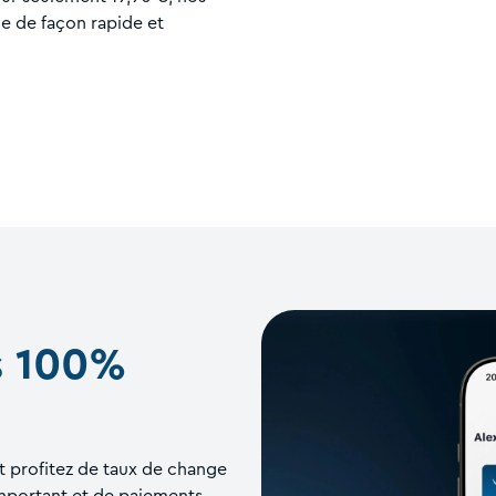
 de façon rapide et
s 100%
t profitez de taux de change
important et de paiements