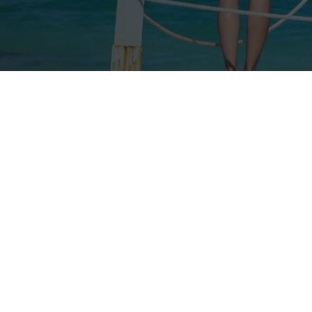
Nos taux
Nos agences
FAQs