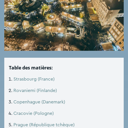
Table des matières:
Strasbourg (France)
Rovaniemi (Finlande)
Copenhague (Danemark)
Cracovie (Pologne)
Prague (République tchèque)