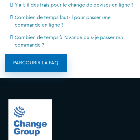
Y a-t-il des frais pour le change de devises en ligne ?
Combien de temps faut-il pour passer une
commande en ligne ?
Combien de temps à l'avance puis-je passer ma
commande ?
PARCOURIR LA FAQ