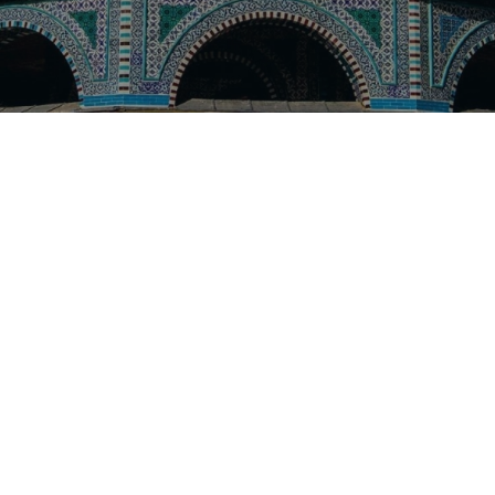
Nos taux
Nos agences
FAQs