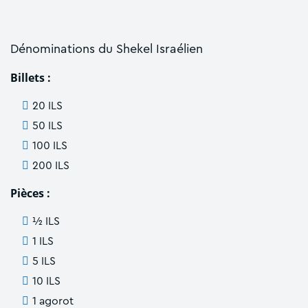
Dénominations du Shekel Israélien
Billets :
20 ILS
50 ILS
100 ILS
200 ILS
Pièces :
½ ILS
1 ILS
5 ILS
10 ILS
1 agorot