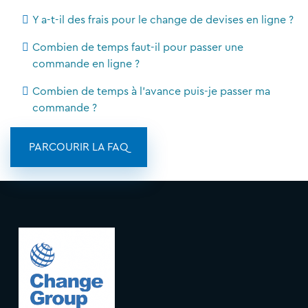
Y a-t-il des frais pour le change de devises en ligne ?
Combien de temps faut-il pour passer une
commande en ligne ?
Combien de temps à l'avance puis-je passer ma
commande ?
PARCOURIR LA FAQ