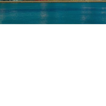
Nos taux
Nos agences
FAQs