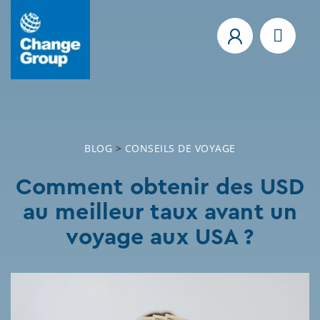
BLOG
>
CONSEILS DE VOYAGE
Comment obtenir des USD
au meilleur taux avant un
voyage aux USA ?