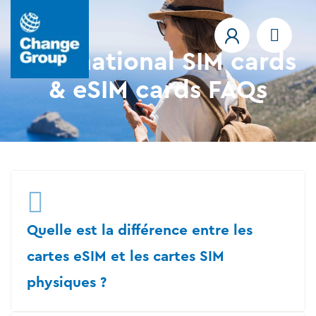
International SIM cards
& eSIM cards FAQs
Quelle est la différence entre les
cartes eSIM et les cartes SIM
physiques ?