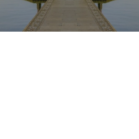
Nos taux
Nos agences
FAQs