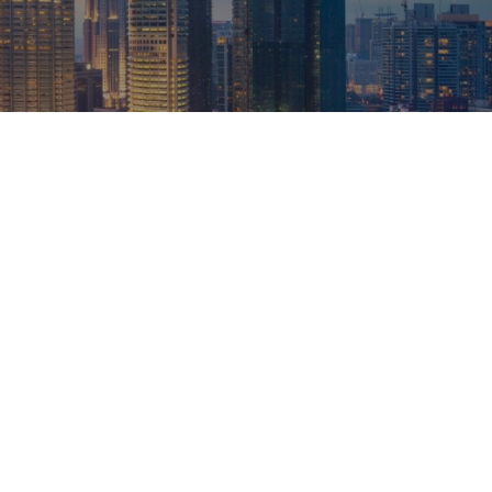
Nos taux
Nos agences
FAQs