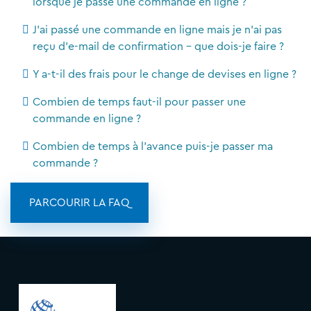
lorsque je passe une commande en ligne ?
J'ai passé une commande en ligne mais je n'ai pas
reçu d'e-mail de confirmation - que dois-je faire ?
Y a-t-il des frais pour le change de devises en ligne ?
Combien de temps faut-il pour passer une
commande en ligne ?
Combien de temps à l'avance puis-je passer ma
commande ?
PARCOURIR LA FAQ