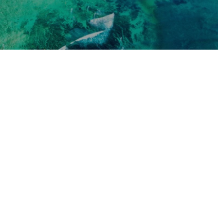
Nos taux
Nos agences
FAQs