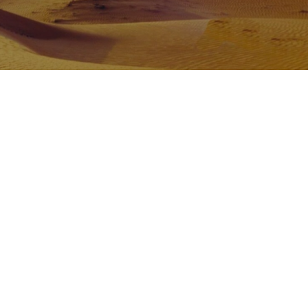
Nos taux
Nos agences
FAQs