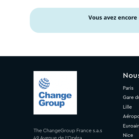
Vous avez encore 
Nou
Paris
Gare d
Lille
Aéropo
Euroai
The ChangeGroup France s.a.s
Nice
49 Avenue de l'Opéra