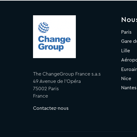
Nou
Paris
Gare d
Lille
Aéropo
Euroai
The ChangeGroup France s.a.s
Nice
49 Avenue de l'Opéra
Nantes
75002 Paris
France
Contactez-nous