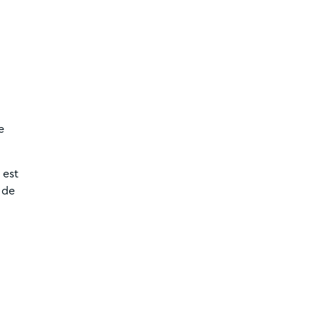
e
 est
 de