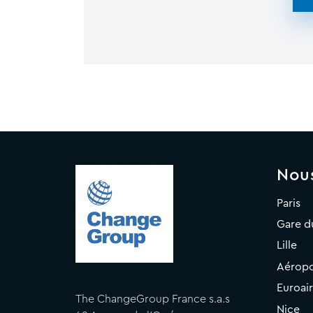
Nou
Paris
Gare d
Lille
Aéropo
Euroai
The ChangeGroup France s.a.s
Nice