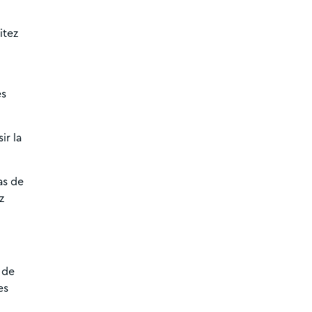
itez
es
ir la
as de
z
 de
es