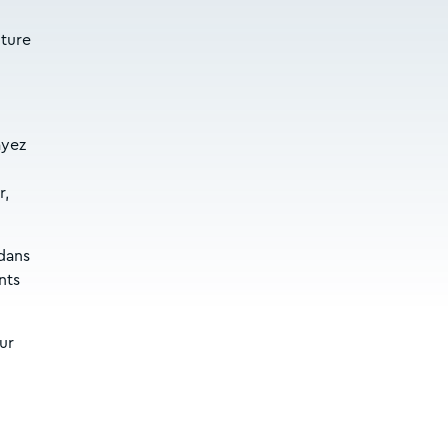
nture
ayez
r,
 dans
nts
ur